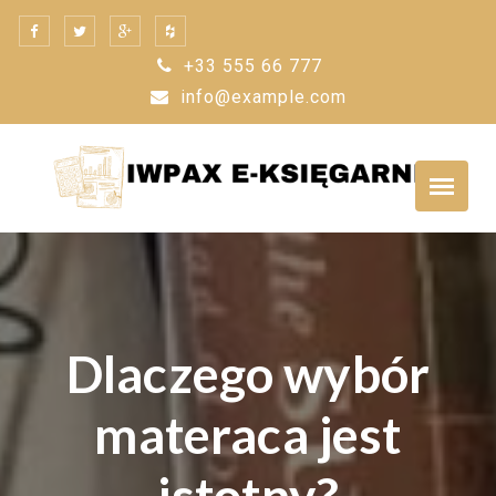
Skip
to
+33 555 66 777
content
info@example.com
Dlaczego wybór
materaca jest
istotny?