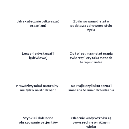
Jak skutecznie odkwaszać
Zbilansowana dieta to
organizm?
podstawa zdrowego stylu
życia
Leczenie dyskopatii
Co to jest magnetoterapia
lędźwiowej
zwierząt i czy taka metoda
terapii działa?
Prawdziwy miód naturalny -
Koktajle czyli skuteczna i
nie tylko na słodkości!
smaczna forma odchudzania
Szybkie i dokładne
Obecnie wady wzroku są
obrazowanie pacjentów
powszechne w różnym
wieku