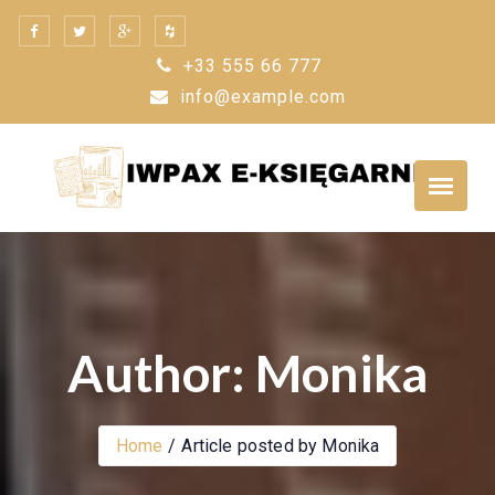
Skip
to
+33 555 66 777
content
info@example.com
Author: Monika
Home
Article posted by Monika