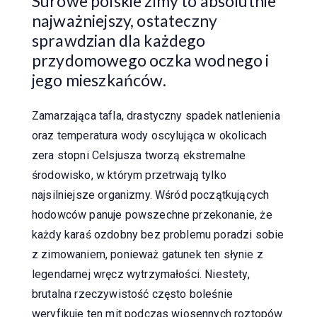
Surowe polskie zimy to absolutnie
najważniejszy, ostateczny
sprawdzian dla każdego
przydomowego oczka wodnego i
jego mieszkańców.
Zamarzająca tafla, drastyczny spadek natlenienia
oraz temperatura wody oscylująca w okolicach
zera stopni Celsjusza tworzą ekstremalne
środowisko, w którym przetrwają tylko
najsilniejsze organizmy. Wśród początkujących
hodowców panuje powszechne przekonanie, że
każdy karaś ozdobny bez problemu poradzi sobie
z zimowaniem, ponieważ gatunek ten słynie z
legendarnej wręcz wytrzymałości. Niestety,
brutalna rzeczywistość często boleśnie
weryfikuje ten mit podczas wiosennych roztopów.