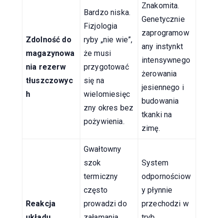
Znakomita.
Bardzo niska.
Genetycznie
Fizjologia
zaprogramow
Zdolność do
ryby „nie wie”,
any instynkt
magazynowa
że musi
intensywnego
nia rezerw
przygotować
żerowania
tłuszczowyc
się na
jesiennego i
h
wielomiesięc
budowania
zny okres bez
tkanki na
pożywienia.
zimę.
Gwałtowny
szok
System
termiczny
odpornościow
często
y płynnie
Reakcja
prowadzi do
przechodzi w
układu
załamania
tryb