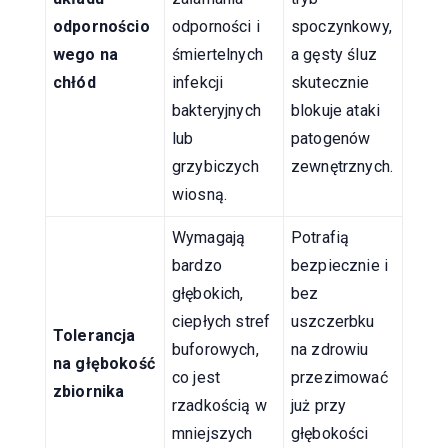
odpornościo
odporności i
spoczynkowy,
wego na
śmiertelnych
a gęsty śluz
chłód
infekcji
skutecznie
bakteryjnych
blokuje ataki
lub
patogenów
grzybiczych
zewnętrznych.
wiosną.
Wymagają
Potrafią
bardzo
bezpiecznie i
głębokich,
bez
ciepłych stref
uszczerbku
Tolerancja
buforowych,
na zdrowiu
na głębokość
co jest
przezimować
zbiornika
rzadkością w
już przy
mniejszych
głębokości