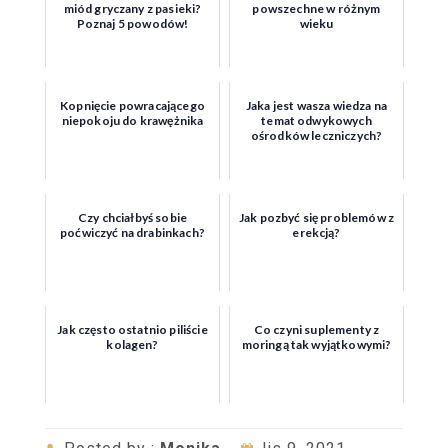
miód gryczany z pasieki?
powszechne w różnym
Poznaj 5 powodów!
wieku
Kopnięcie powracającego
Jaka jest wasza wiedza na
niepokoju do krawężnika
temat odwykowych
ośrodków leczniczych?
Czy chciałbyś sobie
Jak pozbyć się problemów z
poćwiczyć na drabinkach?
erekcją?
Jak często ostatnio piliście
Co czyni suplementy z
kolagen?
moringą tak wyjątkowymi?