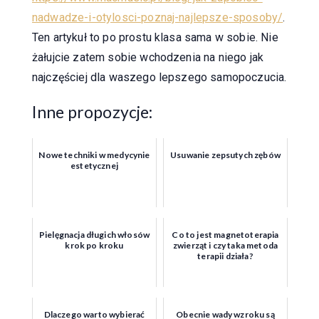
nadwadze-i-otylosci-poznaj-najlepsze-sposoby/
.
Ten artykuł to po prostu klasa sama w sobie. Nie
żałujcie zatem sobie wchodzenia na niego jak
najczęściej dla waszego lepszego samopoczucia.
Inne propozycje:
Nowe techniki w medycynie
Usuwanie zepsutych zębów
estetycznej
Pielęgnacja długich włosów
Co to jest magnetoterapia
krok po kroku
zwierząt i czy taka metoda
terapii działa?
Dlaczego warto wybierać
Obecnie wady wzroku są