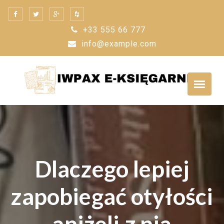
Skip
to
+33 555 66 777
content
info@example.com
Dlaczego lepiej
zapobiegać otyłości
aniżeli z nią