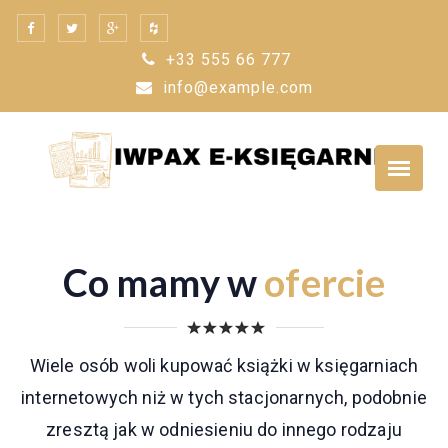
Skip
to
+33 555 66 777
content
info@example.com
Co mamy w
ofercie
Wiele osób woli kupować książki w księgarniach
internetowych niż w tych stacjonarnych, podobnie
zresztą jak w odniesieniu do innego rodzaju