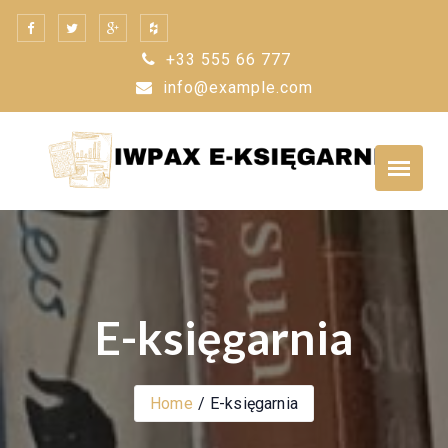
Skip
to
+33 555 66 777
content
info@example.com
E-księgarnia
Home
E-księgarnia