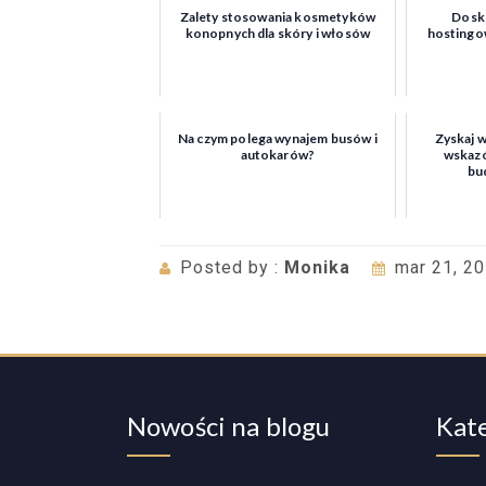
Zalety stosowania kosmetyków
Dosko
konopnych dla skóry i włosów
hostingow
Na czym polega wynajem busów i
Zyskaj w
autokarów?
wskaz
bu
Posted by :
Monika
mar 21, 2
Nowości na blogu
Kat