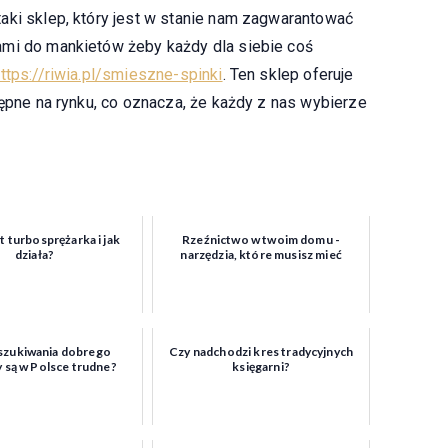
aki sklep, który jest w stanie nam zagwarantować
ami do mankietów żeby każdy dla siebie coś
ttps://riwia.pl/smieszne-spinki
. Ten sklep oferuje
tępne na rynku, co oznacza, że każdy z nas wybierze
t turbosprężarka i jak
Rzeźnictwo w twoim domu -
działa?
narzędzia, które musisz mieć
szukiwania dobrego
Czy nadchodzi kres tradycyjnych
 są w Polsce trudne?
księgarni?