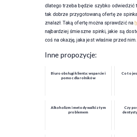
dlatego trzeba będzie szybko odwiedzić t
tak dobrze przygotowaną ofertę ze spink
znalazł. Taką ofertę można sprawdzić na
h
najbardziej śmieszne spinki, jakie są dos
coś na okazję, jaka jest właśnie przed nim.
Inne propozycje:
Biuro obsługi klienta: wsparcie i
Co to jes
pomoc dla rolników
Alkoholizm i metody walki z tym
Czy po
problemem
dentysty