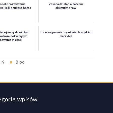
nałe rozwiązania
Zasada działania baterii i
e, jeśli szukasz hosta
akumulatorów
ięcej masy dzięki tym
Uzyskaj promienny uśmiech, o jakim
ówkom dotyczącym
marzyłeś
dowania mięśni!
019
Blog
egorie wpisów