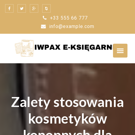
Skip
to
+33 555 66 777
content
info@example.com
Zalety stosowania
kosmetyków
konopnych dla