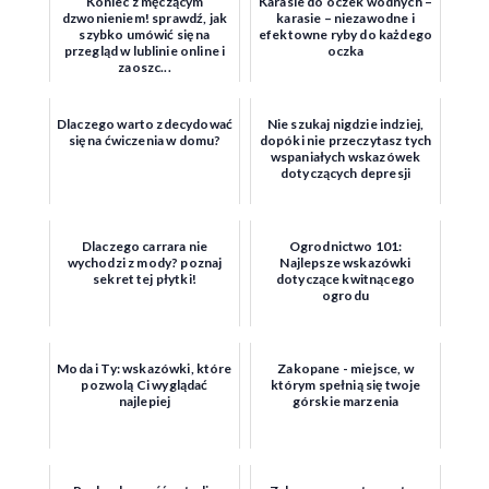
Koniec z męczącym
Karasie do oczek wodnych –
dzwonieniem! sprawdź, jak
karasie – niezawodne i
szybko umówić się na
efektowne ryby do każdego
przegląd w lublinie online i
oczka
zaoszc...
Dlaczego warto zdecydować
Nie szukaj nigdzie indziej,
się na ćwiczenia w domu?
dopóki nie przeczytasz tych
wspaniałych wskazówek
dotyczących depresji
Dlaczego carrara nie
Ogrodnictwo 101:
wychodzi z mody? poznaj
Najlepsze wskazówki
sekret tej płytki!
dotyczące kwitnącego
ogrodu
Moda i Ty: wskazówki, które
Zakopane - miejsce, w
pozwolą Ci wyglądać
którym spełnią się twoje
najlepiej
górskie marzenia