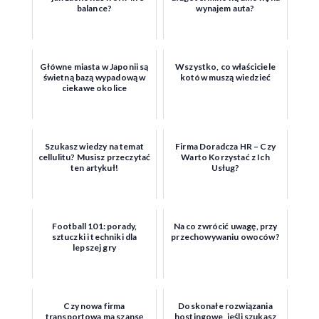
balance?
wynajem auta?
Główne miasta w Japonii są
Wszystko, co właściciele
świetną bazą wypadową w
kotów muszą wiedzieć
ciekawe okolice
Szukasz wiedzy na temat
Firma Doradcza HR – Czy
cellulitu? Musisz przeczytać
Warto Korzystać z Ich
ten artykuł!
Usług?
Football 101: porady,
Na co zwrócić uwagę, przy
sztuczki i techniki dla
przechowywaniu owoców?
lepszej gry
Czy nowa firma
Doskonałe rozwiązania
transportowa ma szansę
hostingowe, jeśli szukasz