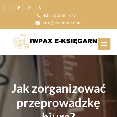
Skip
to
+33 555 66 777
content
info@example.com
Jak zorganizować
przeprowadzkę
biura?