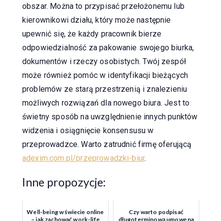
obszar. Można to przypisać przełożonemu lub
kierownikowi działu, który może następnie
upewnić się, że każdy pracownik bierze
odpowiedzialność za pakowanie swojego biurka,
dokumentów i rzeczy osobistych. Twój zespół
może również pomóc w identyfikacji bieżących
problemów ze starą przestrzenią i znalezieniu
możliwych rozwiązań dla nowego biura. Jest to
świetny sposób na uwzględnienie innych punktów
widzenia i osiągnięcie konsensusu w
przeprowadzce. Warto zatrudnić firmę oferującą
adexim.com.pl/przeprowadzki-biur
.
Inne propozycje:
Well-being w świecie online
Czy warto podpisać
– jak zachować work-life
długoterminową umowę na