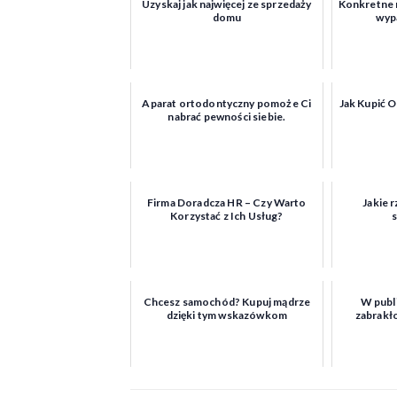
Uzyskaj jak najwięcej ze sprzedaży
Konkretne r
domu
wypa
Aparat ortodontyczny pomoże Ci
Jak Kupić O
nabrać pewności siebie.
Firma Doradcza HR – Czy Warto
Jakie r
Korzystać z Ich Usług?
Chcesz samochód? Kupuj mądrze
W publ
dzięki tym wskazówkom
zabrakło