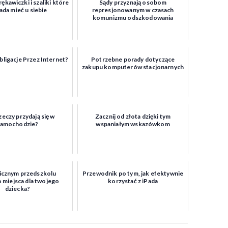
ękawiczki i szaliki które
Sądy przyznają osobom
da mieć u siebie
represjonowanym w czasach
komunizmu odszkodowania
bligacje Przez Internet?
Potrzebne porady dotyczące
zakupu komputerów stacjonarnych
zeczy przydają się w
Zacznij od złota dzięki tym
samochodzie?
wspaniałym wskazówkom
icznym przedszkolu
Przewodnik po tym, jak efektywnie
 miejsca dla twojego
korzystać z iPada
dziecka?