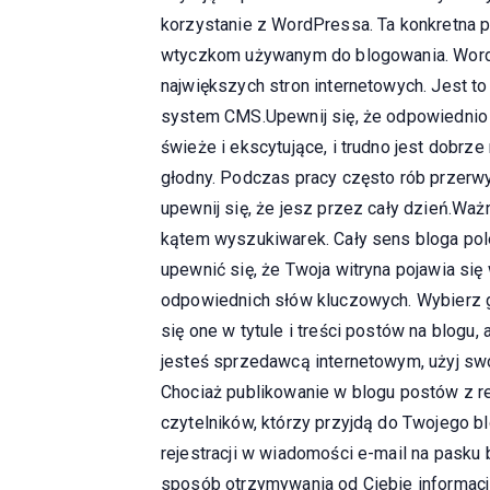
korzystanie z WordPressa. Ta konkretna p
wtyczkom używanym do blogowania. Word
największych stron internetowych. Jest t
system CMS.Upewnij się, że odpowiednio 
świeże i ekscytujące, i trudno jest dobrz
głodny. Podczas pracy często rób przerw
upewnij się, że jesz przez cały dzień.Ważn
kątem wyszukiwarek. Cały sens bloga pole
upewnić się, że Twoja witryna pojawia si
odpowiednich słów kluczowych. Wybierz gr
się one w tytule i treści postów na blogu
jesteś sprzedawcą internetowym, użyj swo
Chociaż publikowanie w blogu postów z 
czytelników, którzy przyjdą do Twojego b
rejestracji w wiadomości e-mail na pask
sposób otrzymywania od Ciebie informacji