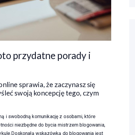
to przydatne porady i
line sprawia, że ​​zaczynasz się
śleć swoją koncepcję tego, czym
ną i swobodną komunikację z osobami, które
ętności niezbędne do bycia mistrzem blogowania,
tykule.Doskonałą wskazówką do blogowania jest