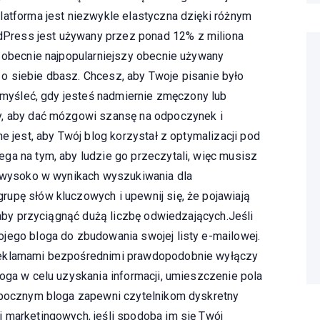
latforma jest niezwykle elastyczna dzięki różnym
Press jest używany przez ponad 12% z miliona
o obecnie najpopularniejszy obecnie używany
o siebie dbasz. Chcesz, aby Twoje pisanie było
e myśleć, gdy jesteś nadmiernie zmęczony lub
y, aby dać mózgowi szansę na odpoczynek i
e jest, aby Twój blog korzystał z optymalizacji pod
ga na tym, aby ludzie go przeczytali, więc musisz
ę wysoko w wynikach wyszukiwania dla
upę słów kluczowych i upewnij się, że pojawiają
, aby przyciągnąć dużą liczbę odwiedzających.Jeśli
jego bloga do zbudowania swojej listy e-mailowej.
reklamami bezpośrednimi prawdopodobnie wyłączy
loga w celu uzyskania informacji, umieszczenie pola
u bocznym bloga zapewni czytelnikom dyskretny
 marketingowych, jeśli spodoba im się Twój