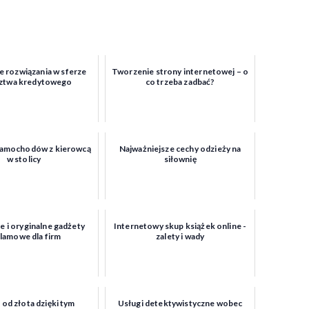
 rozwiązania w sferze
Tworzenie strony internetowej – o
ztwa kredytowego
co trzeba zadbać?
amochodów z kierowcą
Najważniejsze cechy odzieży na
w stolicy
siłownię
e i oryginalne gadżety
Internetowy skup książek online -
lamowe dla firm
zalety i wady
 od złota dzięki tym
Usługi detektywistyczne wobec