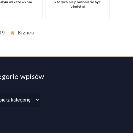
iałym wskazówkom
których nie powinniście być
obojętni
019
Biznes
egorie wpisów
rie
w