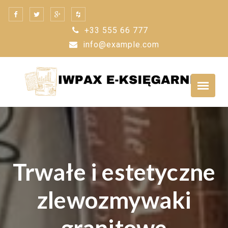
Skip
to
+33 555 66 777
content
info@example.com
Trwałe i estetyczne
zlewozmywaki
granitowe