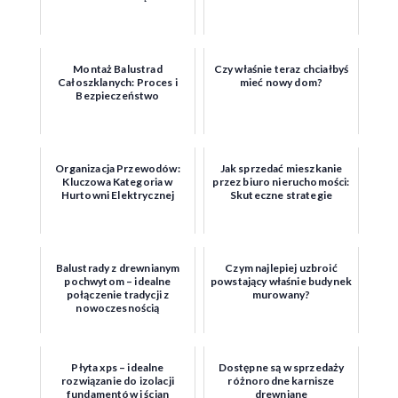
Montaż Balustrad
Czy właśnie teraz chciałbyś
Całoszklanych: Proces i
mieć nowy dom?
Bezpieczeństwo
Organizacja Przewodów:
Jak sprzedać mieszkanie
Kluczowa Kategoria w
przez biuro nieruchomości:
Hurtowni Elektrycznej
Skuteczne strategie
Balustrady z drewnianym
Czym najlepiej uzbroić
pochwytom – idealne
powstający właśnie budynek
połączenie tradycji z
murowany?
nowoczesnością
Płyta xps – idealne
Dostępne są w sprzedaży
rozwiązanie do izolacji
różnorodne karnisze
fundamentów i ścian
drewniane