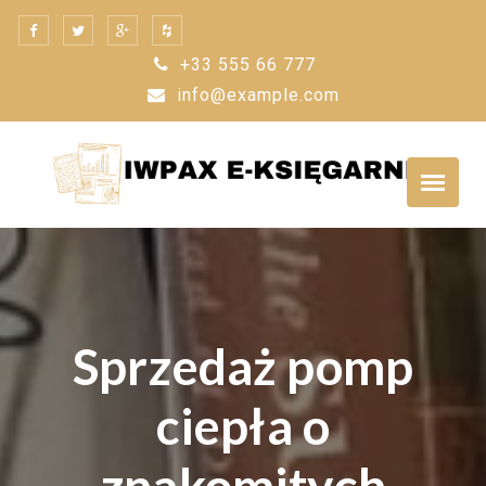
Skip
to
+33 555 66 777
content
info@example.com
Sprzedaż pomp
ciepła o
znakomitych