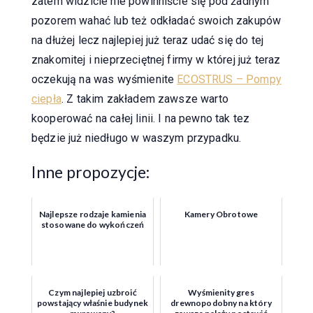
zatem widzicie nie powinniście się pod żadnym
pozorem wahać lub też odkładać swoich zakupów
na dłużej lecz najlepiej już teraz udać się do tej
znakomitej i nieprzeciętnej firmy w której już teraz
oczekują na was wyśmienite
ECOSTRUS – Pompy
ciepła
. Z takim zakładem zawsze warto
kooperować na całej linii. I na pewno tak tez
będzie już niedługo w waszym przypadku.
Inne propozycje:
Najlepsze rodzaje kamienia
Kamery Obrotowe
stosowane do wykończeń
Czym najlepiej uzbroić
Wyśmienity gres
powstający właśnie budynek
drewnopodobny na który