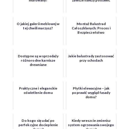
murowany?
zawsze należy postawić
O jakiej galerii meblowej w
Montaż Balustrad
tej chwili marzysz?
Całoszklanych: Proces i
Bezpieczeństwo
Dostępne są w sprzedaży
Jakie balustrady zastosować
różnorodne karnisze
przy schodach
drewniane
Praktyczne i eleganckie
Płytki elewacyjne – jak
oświetlenie domu
poprawić wygląd fasady
domu?
Do kogo się udać po
Kiedy wreszcie zmienisz
perfekcyjne docieplenie
system ogrzewania swojego