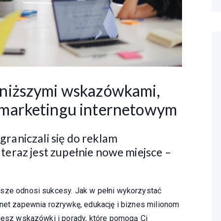
oniższymi wskazówkami,
 marketingu internetowym
raniczali się do reklam
eraz jest zupełnie nowe miejsce –
wsze odnosi sukcesy. Jak w pełni wykorzystać
rnet zapewnia rozrywkę, edukację i biznes milionom
ziesz wskazówki i porady, które pomogą Ci