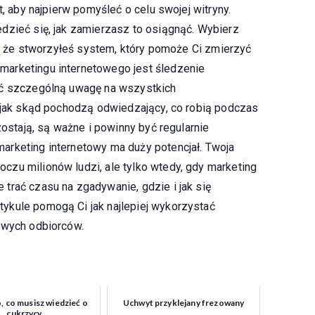
t, aby najpierw pomyśleć o celu swojej witryny.
dzieć się, jak zamierzasz to osiągnąć. Wybierz
ię, że stworzyłeś system, który pomoże Ci zmierzyć
arketingu internetowego jest śledzenie
ić szczególną uwagę na wszystkich
e jak skąd pochodzą odwiedzający, co robią podczas
zostają, są ważne i powinny być regularnie
arketing internetowy ma duży potencjał. Twoja
zu milionów ludzi, ale tylko wtedy, gdy marketing
trać czasu na zgadywanie, gdzie i jak się
ykule pomogą Ci jak najlepiej wykorzystać
owych odbiorców.
 co musisz wiedzieć o
Uchwyt przyklejany frezowany
cukrzycy