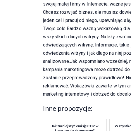
swojej małej firmy w Internecie, ważne jes
Chcesz rozwijać biznes, ale musisz dowie
jeden cel i pracuj od niego, upewniając s
Twoje cele.Bardzo ważną wskazówką dla m
wszystkich danych witryny. Należy zwróc
odwiedzających witrynę. Informacje, taki
odwiedzania witryny i jak długo na niej po
analizowane.Jak wspomniano wcześniej, m
kampania marketingowa może dotrzeć do oc
zostanie przeprowadzony prawidłowo! Nie 
reklamować. Wskazówki zawarte w tym art
marketing internetowy i dotrzeć do docel
Inne propozycje:
Jak zmniejszyć emisję CO2 w
Wszystko,
transporcie drogowym?