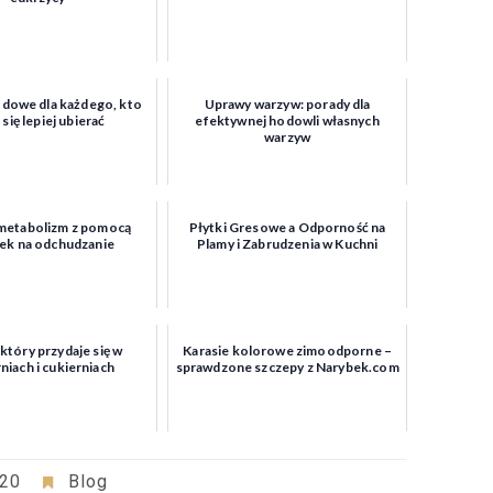
dowe dla każdego, kto
Uprawy warzyw: porady dla
 się lepiej ubierać
efektywnej hodowli własnych
warzyw
metabolizm z pomocą
Płytki Gresowe a Odporność na
tek na odchudzanie
Plamy i Zabrudzenia w Kuchni
 który przydaje się w
Karasie kolorowe zimoodporne –
niach i cukierniach
sprawdzone szczepy z Narybek.com
020
Blog