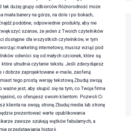
d tak dużej grupy odbiorców.Różnorodność może
a miała banery na górze, na dole i po bokach,
Znajdź podobne, odpowiednie produkty, aby nie
e zwiększyć szanse, że jeden z Twoich czytelników
eści dostępne dla wszystkich czytelników, w tym
worząc marketing internetowy, musisz wziąć pod
lników odwróci się od małych czcionek, które są
 które utrudnia czytanie tekstu. Jeśli zdecydujesz
e i dobrze zaprojektowane e-maile, zaoferuj
zamiast tego prostą wersję tekstową.Zbuduj swoją
o ważne jest, aby skupić się na tym, co Twoja firma
wyjaśnić, co oferujesz swoim klientom. Pozwoli Ci
z klienta na swoją stronę.Zbuduj media lub stronę
a będzie prezentować warte opublikowania
nikarze zawsze szukają wątków fabularnych, a
mie przedstawiania historii.