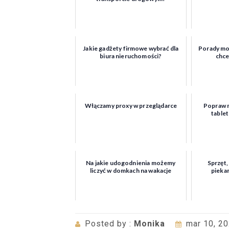
Jakie gadżety firmowe wybrać dla
Porady mo
biura nieruchomości?
chce
Włączamy proxy w przeglądarce
Popraw 
table
Na jakie udogodnienia możemy
Sprzęt,
liczyć w domkach na wakacje
piekar
Posted by :
Monika
mar 10, 2