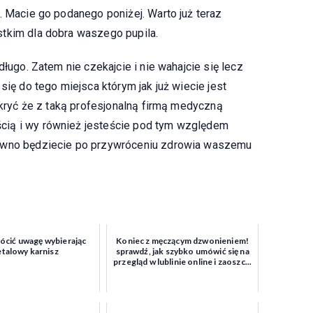
. Macie go podanego poniżej. Warto już teraz
stkim dla dobra waszego pupila.
długo. Zatem nie czekajcie i nie wahajcie się lecz
się do tego miejsca którym jak już wiecie jest
ukryć że z taką profesjonalną firmą medyczną
cią i wy również jesteście pod tym względem
pewno będziecie po przywróceniu zdrowia waszemu
ócić uwagę wybierając
Koniec z męczącym dzwonieniem!
talowy karnisz
sprawdź, jak szybko umówić się na
przegląd w lublinie online i zaoszc...