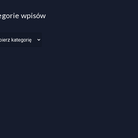
egorie wpisów
rie
w