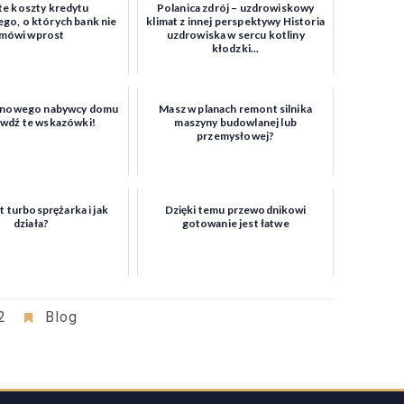
te koszty kredytu
Polanica zdrój – uzdrowiskowy
go, o których bank nie
klimat z innej perspektywy Historia
mówi wprost
uzdrowiska w sercu kotliny
kłodzki...
 nowego nabywcy domu
Masz w planach remont silnika
awdź te wskazówki!
maszyny budowlanej lub
przemysłowej?
t turbosprężarka i jak
Dzięki temu przewodnikowi
działa?
gotowanie jest łatwe
2
Blog