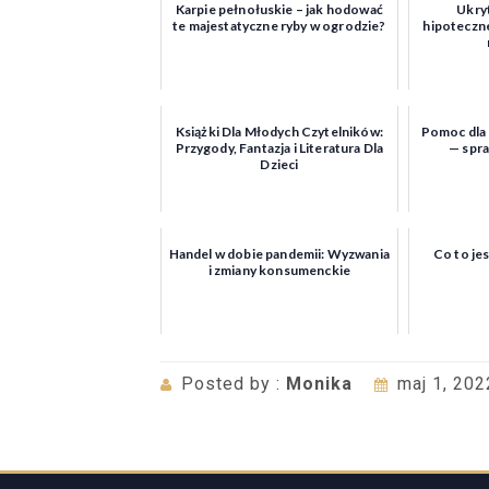
Karpie pełnołuskie – jak hodować
Ukry
te majestatyczne ryby w ogrodzie?
hipoteczne
Książki Dla Młodych Czytelników:
Pomoc dla
Przygody, Fantazja i Literatura Dla
— spr
Dzieci
Handel w dobie pandemii: Wyzwania
Co to jes
i zmiany konsumenckie
Posted by :
Monika
maj 1, 202