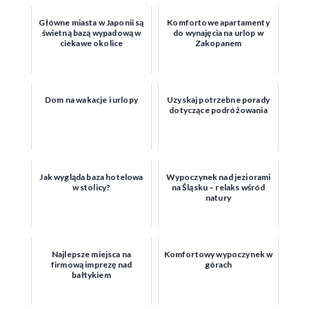
Główne miasta w Japonii są
Komfortowe apartamenty
świetną bazą wypadową w
do wynajęcia na urlop w
ciekawe okolice
Zakopanem
Dom na wakacje i urlopy
Uzyskaj potrzebne porady
dotyczące podróżowania
Jak wygląda baza hotelowa
Wypoczynek nad jeziorami
w stolicy?
na Śląsku – relaks wśród
natury
Najlepsze miejsca na
Komfortowy wypoczynek w
firmową imprezę nad
górach
bałtykiem