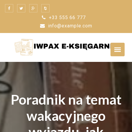
Skip
to
+33 555 66 777
content
info@example.com
Poradnik na temat
wakacyjnego
wyjazdu, jak