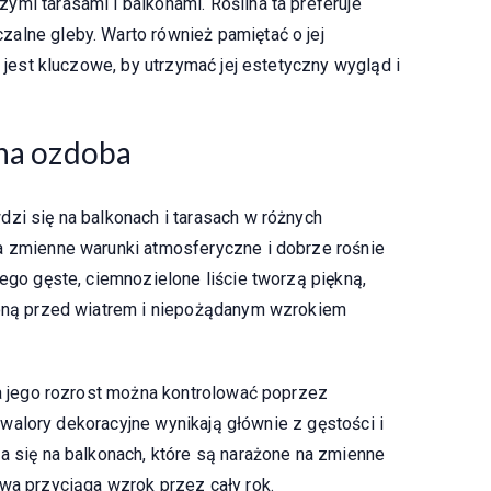
mi tarasami i balkonami. Roślina ta preferuje
alne gleby. Warto również pamiętać o jej
e jest kluczowe, by utrzymać jej estetyczny wygląd i
ona ozdoba
dzi się na balkonach i tarasach w różnych
a zmienne warunki atmosferyczne i dobrze rośnie
Jego gęste, ciemnozielone liście tworzą piękną,
hroną przed wiatrem i niepożądanym wzrokiem
 a jego rozrost można kontrolować poprzez
ej walory dekoracyjne wynikają głównie z gęstości i
a się na balkonach, które są narażone na zmienne
rwa przyciąga wzrok przez cały rok.