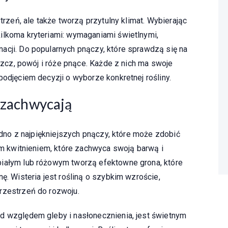
strzeń, ale także tworzą przytulny klimat. Wybierając
ilkoma kryteriami: wymaganiami świetlnymi,
acji. Do popularnych pnączy, które sprawdzą się na
uszcz, powój i róże pnące. Każde z nich ma swoje
podjęciem decyzji o wyborze konkretnej rośliny.
e zachwycają
jedno z najpiękniejszych pnączy, które może zdobić
tym kwitnieniem, które zachwyca swoją barwą i
białym lub różowym tworzą efektowne grona, które
ę. Wisteria jest rośliną o szybkim wzroście,
rzestrzeń do rozwoju.
d względem gleby i nasłonecznienia, jest świetnym