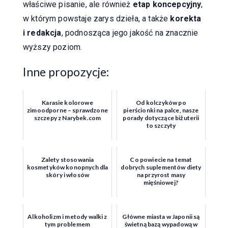
właściwe pisanie, ale również
etap koncepcyjny
,
w którym powstaje zarys dzieła, a także
korekta
i redakcja
, podnosząca jego jakość na znacznie
wyższy poziom.
Inne propozycje:
Karasie kolorowe
Od kolczyków po
zimoodporne – sprawdzone
pierścionki na palce, nasze
szczepy z Narybek.com
porady dotyczące biżuterii
to szczyty
Zalety stosowania
Co powiecie na temat
kosmetyków konopnych dla
dobrych suplementów diety
skóry i włosów
na przyrost masy
mięśniowej?
Alkoholizm i metody walki z
Główne miasta w Japonii są
tym problemem
świetną bazą wypadową w