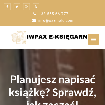
Skip
to
+33 555 66 777
content
info@example.com
Planujesz napisać
książkę? Sprawdź,
jak zacząć!