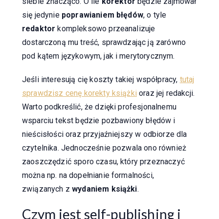
siebie znacząco. O ile
korektor
będzie zajmował
się jedynie
poprawianiem błędów
, o tyle
redaktor
kompleksowo przeanalizuje
dostarczoną mu treść, sprawdzając ją zarówno
pod kątem językowym, jak i merytorycznym.
Jeśli interesują cię koszty takiej współpracy,
tutaj
sprawdzisz cenę korekty książki
oraz jej redakcji.
Warto podkreślić, że dzięki profesjonalnemu
wsparciu tekst będzie pozbawiony błędów i
nieścisłości oraz przyjaźniejszy w odbiorze dla
czytelnika. Jednocześnie pozwala ono również
zaoszczędzić sporo czasu, który przeznaczyć
można np. na dopełnianie formalności,
związanych z
wydaniem książki
.
Czym jest self-publishing i