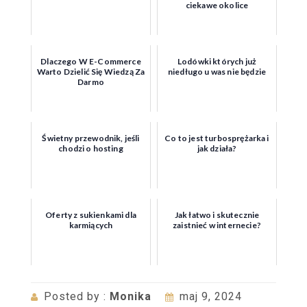
ciekawe okolice
Dlaczego W E-Commerce
Lodówki których już
Warto Dzielić Się Wiedzą Za
niedługo u was nie będzie
Darmo
Świetny przewodnik, jeśli
Co to jest turbosprężarka i
chodzi o hosting
jak działa?
Oferty z sukienkami dla
Jak łatwo i skutecznie
karmiących
zaistnieć w internecie?
Posted by :
Monika
maj 9, 2024