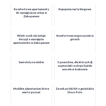
Komfortowe apartamenty
Kupujemy narty biegowe
do wynajęcia na urlop w
Zakopanem
Wiele osób nie żałuje
Komfortowy wypoczynek w
decyzji o wynajęciu
górach
apartamentu w Zakopanem
Samoloty na niebie
5 powodów, dla których dj
szymoniak rozkręci każde
wesele w krakowie
Mobilne planetarium które
Zenek polski hit o gwieździe
warto poznać
Disco Polo