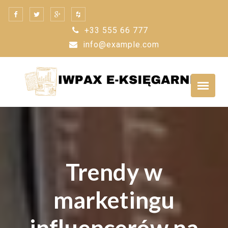
Skip
to
+33 555 66 777
content
info@example.com
Trendy w
marketingu
influencerów na