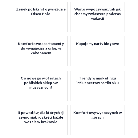
Zenek polski hit o gwieździe
Warto wypoczywać, tak jak
Disco Polo
chcemy zwłaszcza podczas
wakacji
Komfortowe apartamenty
Kupujemy narty biegowe
do wynajęcia na urlop w
Zakopanem
Co nowego w ofertach
Trendy w marketingu
pobliskich sklepów
influencerów na tiktoku
muzycznych?
5 powodów, dla których dj
Komfortowy wypoczynek w
szymoniak rozkręci każde
górach
wesele w krakowie