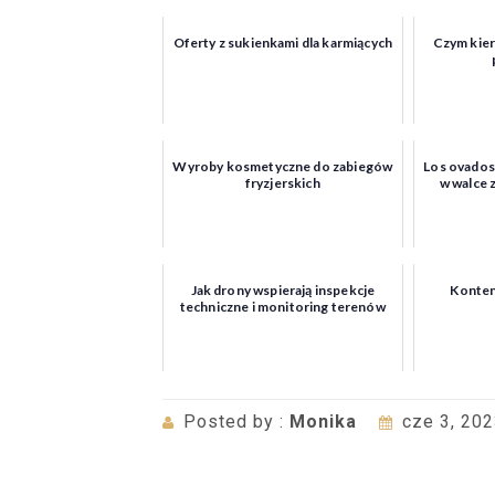
Oferty z sukienkami dla karmiących
Czym kier
Wyroby kosmetyczne do zabiegów
Los ovados 
fryzjerskich
w walce 
Jak drony wspierają inspekcje
Kontene
techniczne i monitoring terenów
Posted by :
Monika
cze 3, 20