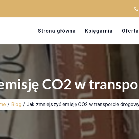
Strona główna
Księgarnia
Oferta
 emisję CO2 w transp
me
Blog
Jak zmniejszyć emisję CO2 w transporcie drogo