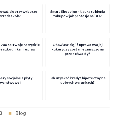
ować się przy wyborze
Smart Shopping - Nauka robienia
przedszkola?
zakupów jak profesjonalista!
200 se: twoje narzędzie
Obawiasz się, iż uprawa twojej
ze szkodnikami upraw
kukurydzy zostanie zniszczona
przez chwasty?
ry socjalne z płyty
Jak uzyskać kredyt hipoteczny na
warstwowej
dobrych warunkach?
23
Blog