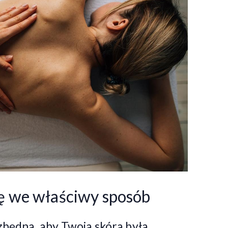
rę we właściwy sposób
ezbędna, aby Twoja skóra była