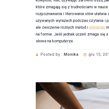
kolejność liter, używając zarówno uszu, jak
które zmagają się z trudnościami w nauc
rozpoznawania i literowania słów ułatwia d
używanych wyrazach podczas czytania i p
ale ćwiczenie różnych metod i
dyktando
mo
na formie. Jeśli jednak uczeń zmaga się 
słowa na komputerze.
Posted by :
Monika
gru 15, 20