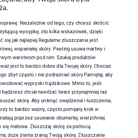
ża.
oprawę. Niezależnie od tego, czy chcesz skrócić
irytującą wysypkę, oto kilka wskazówek, dzięki
 się jak najlepiej.Regularne złuszczanie jest
wej, wspaniałej skóry. Peeling usuwa martwy i
żywym warstwom pod nim. Szukaj produktów
waż jest to bardzo dobre dla Twojej skóry. Chociaż
tego zbyt często i nie podrażniać skóry.Pamiętaj, aby
powodować wypryski trądzikowe. Mimo to, jeśli
 będziesz chciał nawilżać twarz przynajmniej raz
suszać skórę. Aby uniknąć swędzenia i łuszczenia,
arzy to bardzo ważny, często pomijany krok w
działają poprzez usuwanie obumarłej, wierzchniej
taje się matowa. Złuszczaj skórę za pomocą
rna, duże ziarna zranią Twoją skórę. Złuszczanie