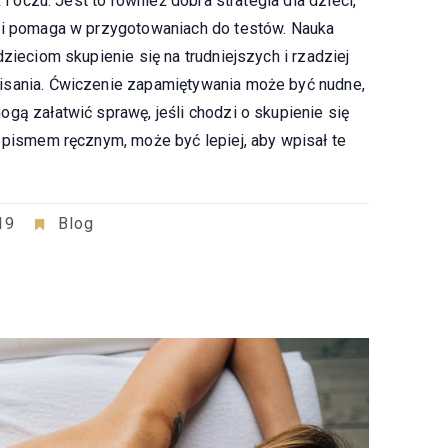
 i oczu. Jest to również dobra strategia dla dzieci,
e i pomaga w przygotowaniach do testów. Nauka
zieciom skupienie się na trudniejszych i rzadziej
isania. Ćwiczenie zapamiętywania może być nudne,
gą załatwić sprawę, jeśli chodzi o skupienie się
z pismem ręcznym, może być lepiej, aby wpisał te
19
Blog