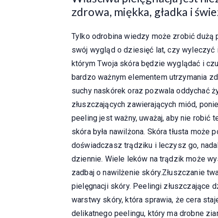
zdrowa, miękka, gładka i świe
Tylko odrobina wiedzy może zrobić dużą p
swój wygląd o dziesięć lat, czy wyleczyć 
którym Twoja skóra będzie wyglądać i czuć
bardzo ważnym elementem utrzymania zdro
suchy naskórek oraz pozwala oddychać 
złuszczających zawierających miód, ponie
peeling jest ważny, uważaj, aby nie robić 
skóra była nawilżona. Skóra tłusta może 
doświadczasz trądziku i leczysz go, nadal
dziennie. Wiele leków na trądzik może wy
zadbaj o nawilżenie skóry.Złuszczanie tw
pielęgnacji skóry. Peelingi złuszczające 
warstwy skóry, która sprawia, że ​​cera s
delikatnego peelingu, który ma drobne zia