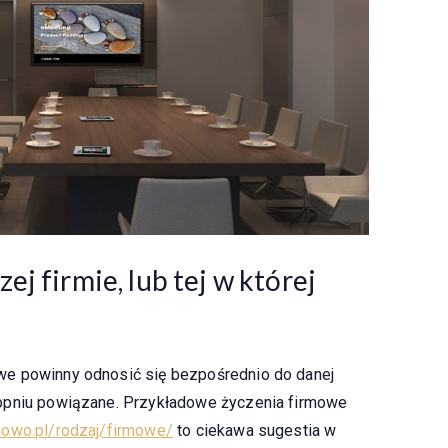
j firmie, lub tej w której
we powinny odnosić się bezpośrednio do danej
topniu powiązane. Przykładowe życzenia firmowe
iowo.pl/rodzaj/firmowe/
to ciekawa sugestia w