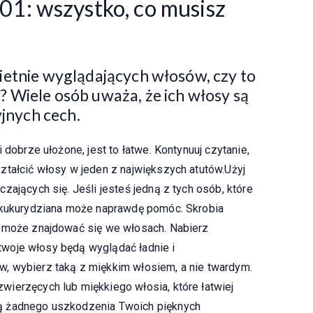
01: wszystko, co musisz
ietnie wyglądających włosów, czy to
Wiele osób uważa, że ​​ich włosy są
yjnych cech.
 dobrze ułożone, jest to łatwe. Kontynuuj czytanie,
ztałcić włosy w jeden z największych atutów.Użyj
zających się. Jeśli jesteś jedną z tych osób, które
a kukurydziana może naprawdę pomóc. Skrobia
y może znajdować się we włosach. Nabierz
a twoje włosy będą wyglądać ładnie i
, wybierz taką z miękkim włosiem, a nie twardym.
ierzęcych lub miękkiego włosia, które łatwiej
ą żadnego uszkodzenia Twoich pięknych