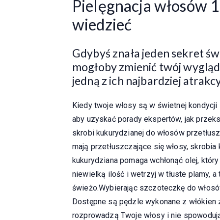
Pielęgnacja włosów 1
wiedzieć
Gdybyś znała jeden sekret św
mogłoby zmienić twój wygląd? 
jedną z ich najbardziej atrakc
Kiedy twoje włosy są w świetnej kondycji i
aby uzyskać porady ekspertów, jak przeks
skrobi kukurydzianej do włosów przetłuszc
mają przetłuszczające się włosy, skrobi
kukurydziana pomaga wchłonąć olej, któr
niewielką ilość i wetrzyj w tłuste plamy, 
świeżo.Wybierając szczoteczkę do włosów
Dostępne są pędzle wykonane z włókien zw
rozprowadzą Twoje włosy i nie spowoduj