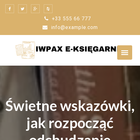
Skip
to
+33 555 66 777
content
info@example.com
Świetne wskazówki,
jak rozpocząć
odchudzanie