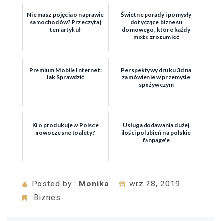
Nie masz pojęcia o naprawie
Świetne porady i pomysły
samochodów? Przeczytaj
dotyczące biznesu
ten artykuł
domowego, które każdy
może zrozumieć
Premium Mobile Internet:
Perspektywy druku 3d na
Jak Sprawdzić
zamówienie w przemyśle
spożywczym
Kto produkuje w Polsce
Usługa dodawania dużej
nowoczesne toalety?
ilości polubień na polskie
fanpage'e
Posted by :
Monika
wrz 28, 2019
Biznes