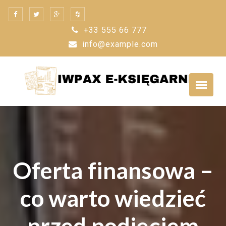
Skip
to
+33 555 66 777
content
info@example.com
Oferta finansowa –
co warto wiedzieć
przed podjęciem