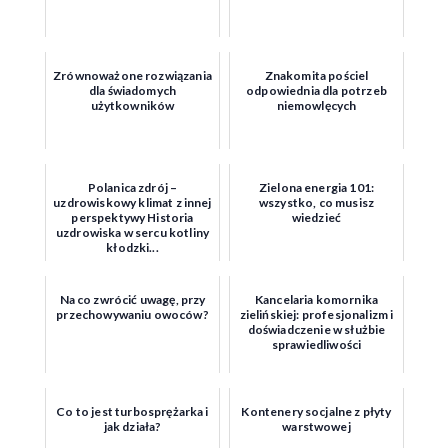
Zrównoważone rozwiązania
Znakomita pościel
dla świadomych
odpowiednia dla potrzeb
użytkowników
niemowlęcych
Polanica zdrój –
Zielona energia 101:
uzdrowiskowy klimat z innej
wszystko, co musisz
perspektywy Historia
wiedzieć
uzdrowiska w sercu kotliny
kłodzki...
Na co zwrócić uwagę, przy
Kancelaria komornika
przechowywaniu owoców?
zielińskiej: profesjonalizm i
doświadczenie w służbie
sprawiedliwości
Co to jest turbosprężarka i
Kontenery socjalne z płyty
jak działa?
warstwowej