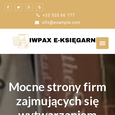
Skip
to
+33 555 66 777
content
info@example.com
Mocne strony firm
zajmujących się
wytwarzaniem