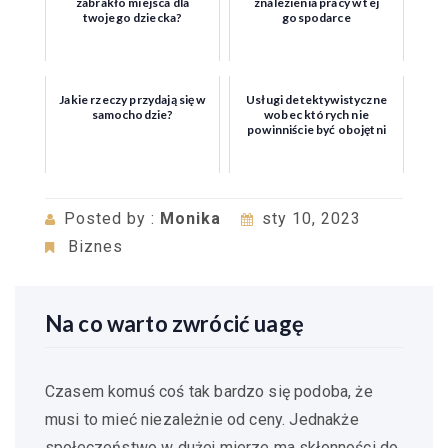
zabrakło miejsca dla
znalezienia pracy w tej
twojego dziecka?
gospodarce
Jakie rzeczy przydają się w
Usługi detektywistyczne
samochodzie?
wobec których nie
powinniście być obojętni
Posted by :
Monika
sty 10, 2023
Biznes
Na co warto zwrócić uagę
Czasem komuś coś tak bardzo się podoba, że
musi to mieć niezależnie od ceny. Jednakże
społeczeństwo w dużej mierze ma skłonności do