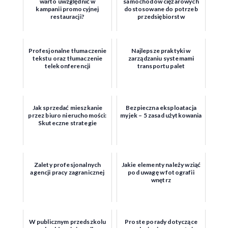
warto uwzględnić w
samochodów ciężarowych
kampanii promocyjnej
dostosowane do potrzeb
restauracji?
przedsiębiorstw
Profesjonalne tłumaczenie
Najlepsze praktyki w
tekstu oraz tłumaczenie
zarządzaniu systemami
telekonferencji
transportu palet
Jak sprzedać mieszkanie
Bezpieczna eksploatacja
przez biuro nieruchomości:
myjek – 5 zasad użytkowania
Skuteczne strategie
Zalety profesjonalnych
Jakie elementy należy wziąć
agencji pracy zagranicznej
pod uwagę w fotografii
wnętrz
W publicznym przedszkolu
Proste porady dotyczące