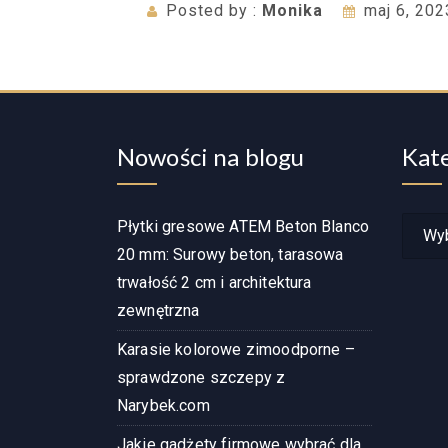
Posted by :
Monika
maj 6, 202
Nowości na blogu
Kat
Katego
Płytki gresowe ATEM Beton Blanco
wpisó
20 mm: Surowy beton, tarasowa
trwałość 2 cm i architektura
zewnętrzna
Karasie kolorowe zimoodporne –
sprawdzone szczepy z
Narybek.com
Jakie gadżety firmowe wybrać dla