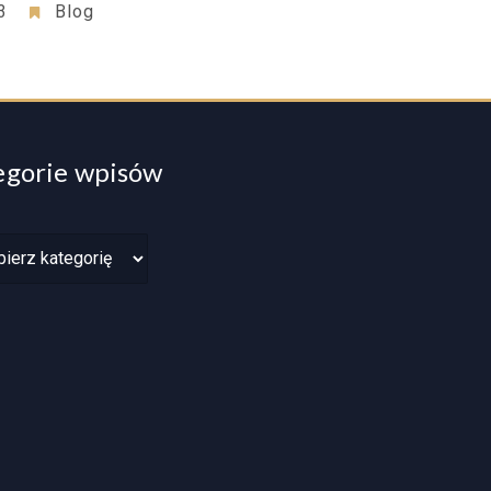
3
Blog
egorie wpisów
rie
w