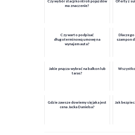
Czy wybór stacji kontroli pojazdów
Oferty z su
ma znaczenie?
Czy warto podpisać
Dlaczego
długoterminową umowę na
szampon d
wynajem auta?
Jakie pnącza wybrać na balkon lub
Wszystko,
taras?
Gdzie zawsze dowiemy się jaka jest
Jak bezpiec
cena Jacka Danielsa?