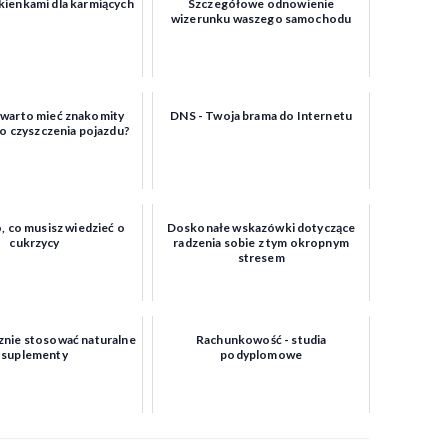
kienkami dla karmiących
Szczegółowe odnowienie
wizerunku waszego samochodu
 warto mieć znakomity
DNS - Twoja brama do Internetu
o czyszczenia pojazdu?
 co musisz wiedzieć o
Doskonałe wskazówki dotyczące
cukrzycy
radzenia sobie z tym okropnym
stresem
znie stosować naturalne
Rachunkowość - studia
suplementy
podyplomowe