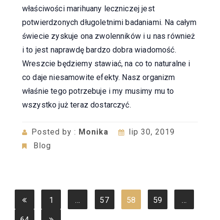
właściwości marihuany leczniczej jest
potwierdzonych długoletnimi badaniami. Na całym
świecie zyskuje ona zwolenników i u nas również
i to jest naprawdę bardzo dobra wiadomość.
Wreszcie będziemy stawiać, na co to naturalne i
co daje niesamowite efekty. Nasz organizm
właśnie tego potrzebuje i my musimy mu to
wszystko już teraz dostarczyć.
Posted by :
Monika
lip 30, 2019
Blog
Stronicowanie
1
…
57
58
59
…
wpisów
64