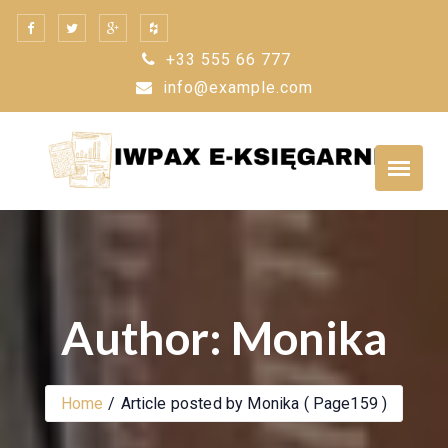
Skip
to
+33 555 66 777
content
info@example.com
Author: Monika
Home
Article posted by Monika
( Page159 )