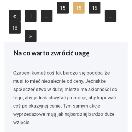
Stronicowanie
15
15
16
wpisów
1
…
8
9
0
…
16
3
Na co warto zwrócić uagę
Czasem komuś coś tak bardzo się podoba, że
musi to mieć niezależnie od ceny. Jednakże
społeczeństwo w dużej mierze ma skłonności do
tego, aby jednak chwytać promocje, aby kupować
coś po okazyjnej cenie. Tym samym akcje
wyprzedażowe mają jak najbardziej bardzo duże
wzięcie.